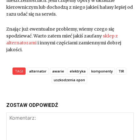
nieszczelnościach. Jeśli czujemy opory w układzie
kierowniczym lub dochodzą z niego jakieś hałasy lepiej od
razu udać się na serwis.
Znając już ewentualne problemy, wiemy czego się
spodziewać. Warto zatem mieć jakiś zaufany
sklep z
alternatorami
i innymi częściami zamiennymi dobrej
jakości.
TAGI
alternator
awarie
elektryka
komponenty
TIR
uszkodzenia opon
ZOSTAW ODPOWIEDŹ