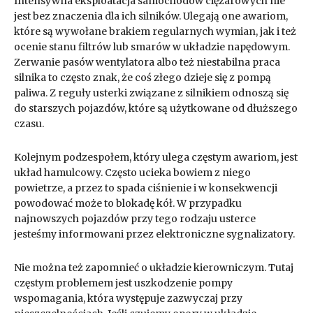
Intensywna eksploatacja samochodów ciężarowych nie
jest bez znaczenia dla ich silników. Ulegają one awariom,
które są wywołane brakiem regularnych wymian, jak i też
ocenie stanu filtrów lub smarów w układzie napędowym.
Zerwanie pasów wentylatora albo też niestabilna praca
silnika to często znak, że coś złego dzieje się z pompą
paliwa. Z reguły usterki związane z silnikiem odnoszą się
do starszych pojazdów, które są użytkowane od dłuższego
czasu.
Kolejnym podzespołem, który ulega częstym awariom, jest
układ hamulcowy. Często ucieka bowiem z niego
powietrze, a przez to spada ciśnienie i w konsekwencji
powodować może to blokadę kół. W przypadku
najnowszych pojazdów przy tego rodzaju usterce
jesteśmy informowani przez elektroniczne sygnalizatory.
Nie można też zapomnieć o układzie kierowniczym. Tutaj
częstym problemem jest uszkodzenie pompy
wspomagania, która występuje zazwyczaj przy