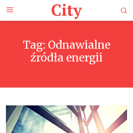
City
Tag:
Odnawialne
źródła energii